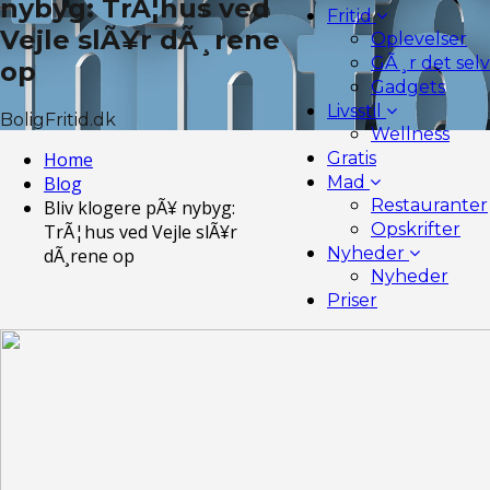
nybyg: TrÃ¦hus ved
Fritid
Vejle slÃ¥r dÃ¸rene
Oplevelser
GÃ¸r det selv
op
Gadgets
Livsstil
BoligFritid.dk
Wellness
Home
Gratis
Blog
Mad
Restauranter
Bliv klogere pÃ¥ nybyg:
Opskrifter
TrÃ¦hus ved Vejle slÃ¥r
Nyheder
dÃ¸rene op
Nyheder
Priser