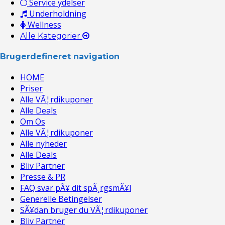
Service ydelser
Underholdning
Wellness
Alle Kategorier
Brugerdefineret navigation
HOME
Priser
Alle VÃ¦rdikuponer
Alle Deals
Om Os
Alle VÃ¦rdikuponer
Alle nyheder
Alle Deals
Bliv Partner
Presse & PR
FAQ svar pÃ¥ dit spÃ¸rgsmÃ¥l
Generelle Betingelser
SÃ¥dan bruger du VÃ¦rdikuponer
Bliv Partner