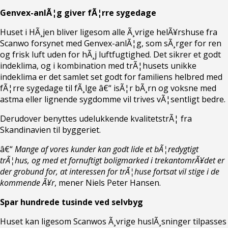
Genvex-anlÃ¦g giver fÃ¦rre sygedage
Huset i HÃ¸jen bliver ligesom alle Ã¸vrige helÃ¥rshuse fra
Scanwo forsynet med Genvex-anlÃ¦g, som sÃ¸rger for ren
og frisk luft uden for hÃ¸j luftfugtighed. Det sikrer et godt
indeklima, og i kombination med trÃ¦husets unikke
indeklima er det samlet set godt for familiens helbred med
fÃ¦rre sygedage til fÃ¸lge â€“ isÃ¦r bÃ¸rn og voksne med
astma eller lignende sygdomme vil trives vÃ¦sentligt bedre.
Derudover benyttes udelukkende kvalitetstrÃ¦ fra
Skandinavien til byggeriet.
â€“
Mange af vores kunder kan godt lide et bÃ¦redygtigt
trÃ¦hus, og med et fornuftigt boligmarked i trekantomrÃ¥det er
der grobund for, at interessen for trÃ¦huse fortsat vil stige i de
kommende Ã¥r
, mener Niels Peter Hansen.
Spar hundrede tusinde ved selvbyg
Huset kan ligesom Scanwos Ã¸vrige huslÃ¸sninger tilpasses