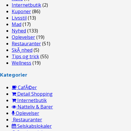
Internetbutik
(2)
Kuponer
(86)
Livsstil
(13)
Mad
(17)
Nyhed
(133)
Oplevelser
(19)
Restauranter
(51)
SkÃ¸nhed
(5)
Tips og trick
(55)
Wellness
(19)
Kategorier
CafÃ©er
Detail Shopping
Internetbutik
Natteliv & Barer
Oplevelser
Restauranter
Selskabslokaler