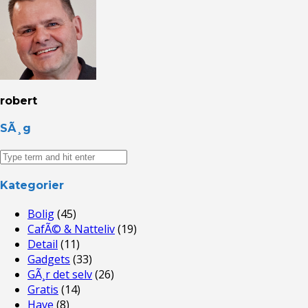
robert
SÃ¸g
Kategorier
Bolig
(45)
CafÃ© & Natteliv
(19)
Detail
(11)
Gadgets
(33)
GÃ¸r det selv
(26)
Gratis
(14)
Have
(8)