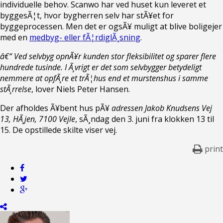
individuelle behov. Scanwo har ved huset kun leveret et
byggesÃ¦t, hvor bygherren selv har stÃ¥et for
byggeprocessen. Men det er ogsÃ¥ muligt at blive boligejer
med en
medbyg- eller fÃ¦rdiglÃ¸sning
.
â€“ Ved selvbyg opnÃ¥r kunden stor fleksibilitet og sparer flere
hundrede tusinde. I Ã¸vrigt er det som selvbygger betydeligt
nemmere at opfÃ¸re et trÃ¦hus end et murstenshus i samme
stÃ¸rrelse
, lover Niels Peter Hansen.
Der afholdes Ã¥bent hus pÃ¥
adressen Jakob Knudsens Vej
13, HÃ¸jen, 7100 Vejle
, sÃ¸ndag den 3. juni fra klokken 13 til
15. De opstillede skilte viser vej.
print