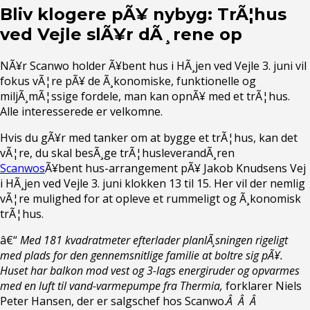
Bliv klogere pÃ¥ nybyg: TrÃ¦hus
ved Vejle slÃ¥r dÃ¸rene op
NÃ¥r Scanwo holder Ã¥bent hus i HÃ¸jen ved Vejle 3. juni vil
fokus vÃ¦re pÃ¥ de Ã¸konomiske, funktionelle og
miljÃ¸mÃ¦ssige fordele, man kan opnÃ¥ med et trÃ¦hus.
Alle interesserede er velkomne.
Hvis du gÃ¥r med tanker om at bygge et trÃ¦hus, kan det
vÃ¦re, du skal besÃ¸ge trÃ¦husleverandÃ¸ren
Scanwos
Ã¥bent hus-arrangement pÃ¥ Jakob Knudsens Vej
i HÃ¸jen ved Vejle 3. juni klokken 13 til 15. Her vil der nemlig
vÃ¦re mulighed for at opleve et rummeligt og Ã¸konomisk
trÃ¦hus.
â€“
Med 181 kvadratmeter efterlader planlÃ¸sningen rigeligt
med plads for den gennemsnitlige familie at boltre sig pÃ¥.
Huset har balkon mod vest og 3-lags energiruder og opvarmes
med en luft til vand-varmepumpe fra Thermia,
forklarer Niels
Peter Hansen, der er salgschef hos Scanwo.
Â Â Â