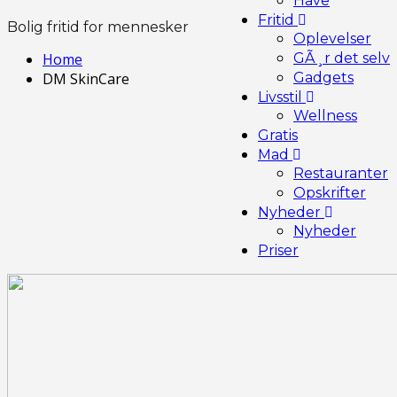
Have
Fritid
Bolig fritid for mennesker
Oplevelser
Home
GÃ¸r det selv
DM SkinCare
Gadgets
Livsstil
Wellness
Gratis
Mad
Restauranter
Opskrifter
Nyheder
Nyheder
Priser