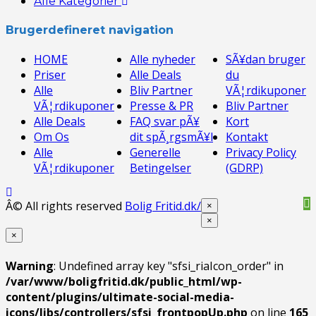
Alle Kategorier
Brugerdefineret navigation
HOME
Alle nyheder
SÃ¥dan bruger
Priser
Alle Deals
du
Alle
Bliv Partner
VÃ¦rdikuponer
VÃ¦rdikuponer
Presse & PR
Bliv Partner
Alle Deals
FAQ svar pÃ¥
Kort
Om Os
dit spÃ¸rgsmÃ¥l
Kontakt
Alle
Generelle
Privacy Policy
VÃ¦rdikuponer
Betingelser
(GDRP)
Â© All rights reserved
Bolig Fritid.dk/
×
×
×
Warning
: Undefined array key "sfsi_riaIcon_order" in
/var/www/boligfritid.dk/public_html/wp-
content/plugins/ultimate-social-media-
icons/libs/controllers/sfsi_frontpopUp.php
on line
165