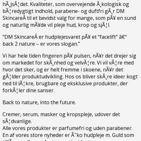
hÃ¸jsÃ¦det. Kvaliteter, som overvejende Ã¸kologisk og
bÃ¦redygtigt indhold, parabene- og duftfri gÃ¸r DM
SkincareÂ til et bevidst valg for mange, som pÃ¥ en sund
og naturlig mÃ¥de vil pleje hud, krop og sjÃ¦l.
“DM SkincareÂ er hudplejesvaret pÃ¥ et “facelift” â€“
back 2 nature – er vores slogan.”
Vi har hele tiden fingeren pÃ¥ pulsen, nÃ¥r det drejer sig
om markedet for skÃ¸nhed og velvÃ¦re. Vi vil vÃ¦re med
hvor det sker, og er helt fremme i skoene, nÃ¥r det
gÃ¦lder produktudvikling. Hos os bliver skÃ¸re ideer kogt
ned til lÃ¦kre, brugbare og eksklusive produkter, der
forkÃ¦ler dine sanser.
Back to nature, into the future.
Cremer, serum, masker og kropspleje, udover det
sÃ¦dvanlige.
Alle vores produkter er parfumefri og uden parabener.
En af vores store nyheder er Ã˜ko hudpleje m. Guld som