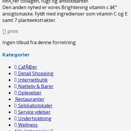
tilfÃ¸rer collagen, fugt og antioxidanter.
Den anden nyhed er vores Brightening vitamin c â€“
ansigtsmaske. Fyldt med ingredienser som vitamin C og E
samt 7 planteekstrakter.
print
Ingen tilbud fra denne forretning
Kategorier
CafÃ©er
Detail Shopping
Internetbutik
Natteliv & Barer
Oplevelser
Restauranter
Selskabslokaler
Service ydelser
Underholdning
Wellness