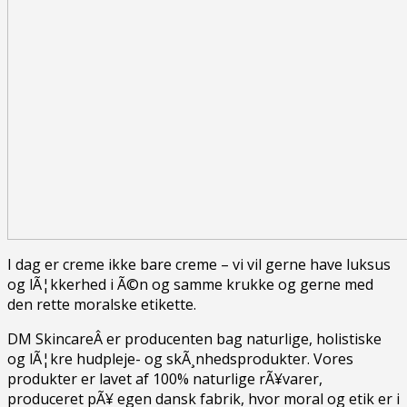
I dag er creme ikke bare creme – vi vil gerne have luksus
og lÃ¦kkerhed i Ã©n og samme krukke og gerne med
den rette moralske etikette.
DM SkincareÂ er producenten bag naturlige, holistiske
og lÃ¦kre hudpleje- og skÃ¸nhedsprodukter. Vores
produkter er lavet af 100% naturlige rÃ¥varer,
produceret pÃ¥ egen dansk fabrik, hvor moral og etik er i